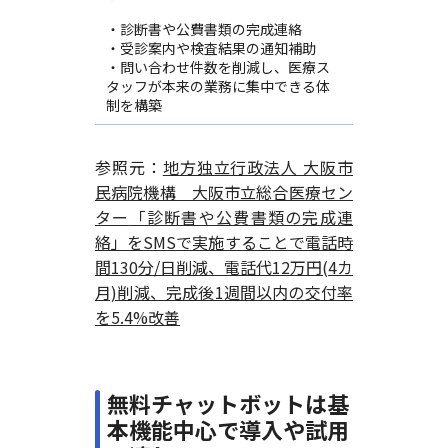
・診断書や公費書類の完成連絡
・受診案内や検査結果の通知補助
・問い合わせ件数を削減し、医療ス
タッフが本来の業務に集中できる体
制を構築
参照元：
地方独立行政法人 大阪市
民病院機構 大阪市立総合医療セン
ター
「診断書や公費書類の完成連
絡」をSMSで実施することで電話時
間130分/日削減、電話代12万円(4カ
月)削減、完成後1週間以内の交付率
を5.4%改善
無料チャットボットは基
本機能中心で導入や試用