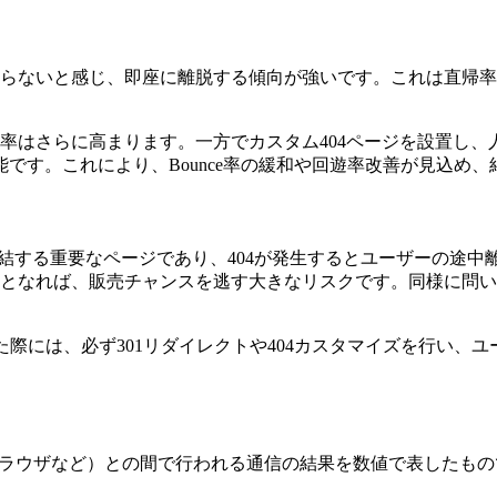
からないと感じ、即座に離脱する傾向が強いです。これは直帰
率はさらに高まります。一方でカスタム404ページを設置し
です。これにより、Bounce率の緩和や回遊率改善が見込め、
結する重要なページであり、404が発生するとユーザーの途
示となれば、販売チャンスを逃す大きなリスクです。同様に問い
た際には、必ず301リダイレクトや404カスタマイズを行い、
（ブラウザなど）との間で行われる通信の結果を数値で表したも