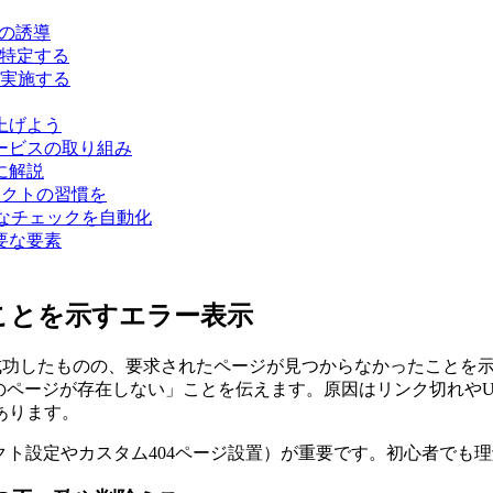
への誘導
を特定する
実施する
上げよう
ービスの取り組み
けに解説
レクトの習慣を
定期的なチェックを自動化
要な要素
ないことを示すエラー表示
ーへ接続が成功したものの、要求されたページが見つからなかったこ
のページが存在しない」ことを伝えます。原因はリンク切れや
あります。
クト設定やカスタム404ページ設置）が重要です。初心者でも