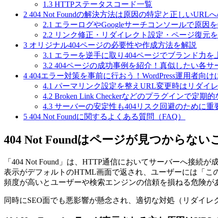
1.3
HTTPステータスコード一覧
2
404 Not Foundの解決方法は原因の特定と正しいURL
2.1
エラーログやGoogleサーチコンソールで原因
2.2
リンク修正・リダイレクト設定・ページ復元を
3
オリジナル404ページの必要性や作成方法を解説
3.1
エラーを逆手に取り404ページでブランド力を
3.2
404ページの成功事例を紹介！真似したい各サ
4
404エラー対策を事前に行おう！WordPress運用者向
4.1
パーマリンク設定を整えURL変更時はリダイ
4.2
Broken Link Checkerなどのプラグインで
4.3
サーバーの安定性も404リスク回避のために重
5
404 Not Foundに関するよくある質問（FAQ）
404 Not Foundはページが見つから
「404 Not Found」は、HTTP通信においてサーバ
表示がデフォルトのHTML画面で返され、ユーザーには「こ
頻度が高いとユーザーや検索エンジンの信頼を損ねる危険が
同時にSEO面でも悪影響が懸念され、適切な対処（リダイレ