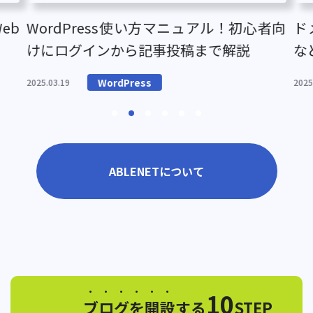
eb
WordPress使い方マニュアル！初心者向
ド
けにログインから記事投稿まで解説
な
WordPress
2025.03.19
2025
ABLENETについて
10
ブログを開設
する
STEP